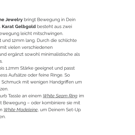
ne Jewelry
bringt Bewegung in Dein
4 Karat Gelbgold
besteht aus zwei
 Bewegung leicht mitschwingen.
t und 12mm lang. Durch die schlichte
e mit vielen verschiedenen
d ergänzt sowohl minimalistische als
s.
bis 1.2mm Stärke geeignet und passt
ess Aufsätze oder feine Ringe. So
 Schmuck mit wenigen Handgriffen um
zen.
Curb Tassle an einem
White Seam Ring
im
it Bewegung – oder kombiniere sie mit
em
White Madeleine
, um Deinem Set-Up
en.