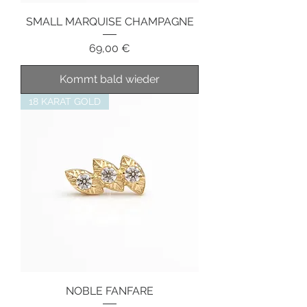
SMALL MARQUISE CHAMPAGNE
Preis
69,00 €
Kommt bald wieder
18 KARAT GOLD
NOBLE FANFARE