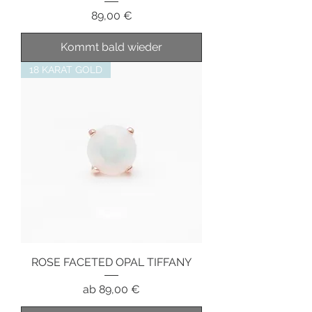
Preis
89,00 €
Kommt bald wieder
18 KARAT GOLD
ROSE FACETED OPAL TIFFANY
Sale-Preis
ab
89,00 €