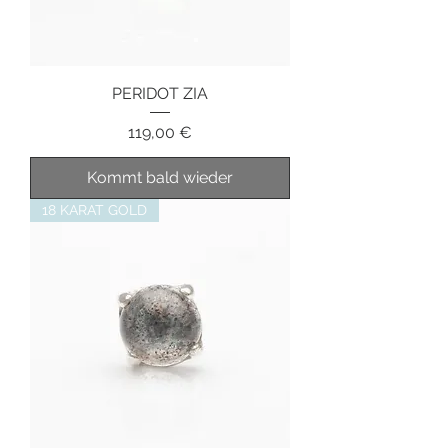
PERIDOT ZIA
Preis
119,00 €
Kommt bald wieder
18 KARAT GOLD