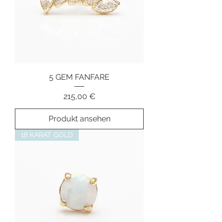
5 GEM FANFARE
Preis
215,00 €
Produkt ansehen
18 KARAT GOLD