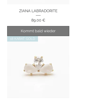
ZIANA LABRADORITE
Preis
89,00 €
Kommt bald wieder
18 KARAT GOLD
SANDBLASTED PEAR FAN