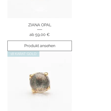
ZIANA OPAL
Sale-Preis
ab
59,00 €
Produkt ansehen
18 KARAT GOLD