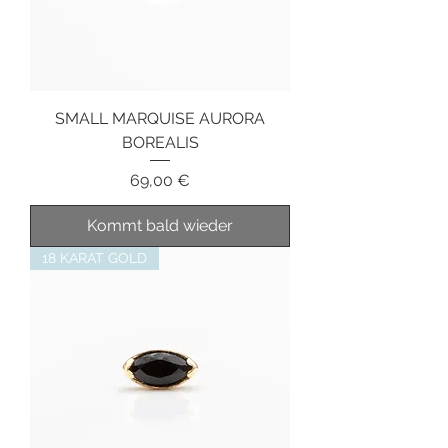
SMALL MARQUISE AURORA
BOREALIS
Preis
69,00 €
Kommt bald wieder
18 KARAT GOLD