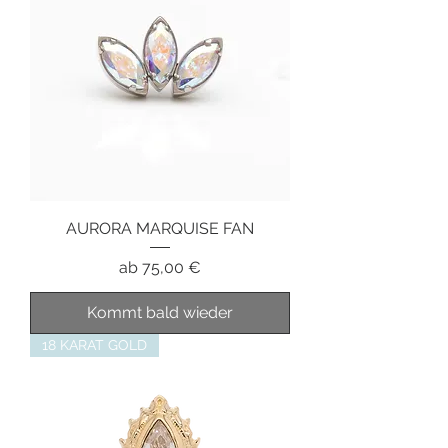
AURORA MARQUISE FAN
Sale-Preis
ab
75,00 €
Kommt bald wieder
18 KARAT GOLD