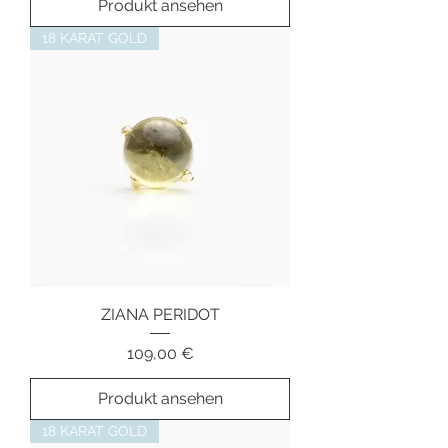
Produkt ansehen
18 KARAT GOLD
ZIANA PERIDOT
Preis
109,00 €
Produkt ansehen
18 KARAT GOLD