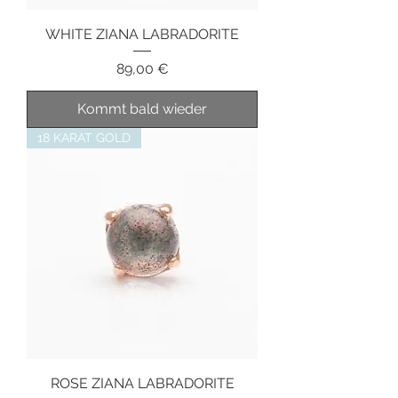
WHITE ZIANA LABRADORITE
Preis
89,00 €
Kommt bald wieder
18 KARAT GOLD
ROSE ZIANA LABRADORITE