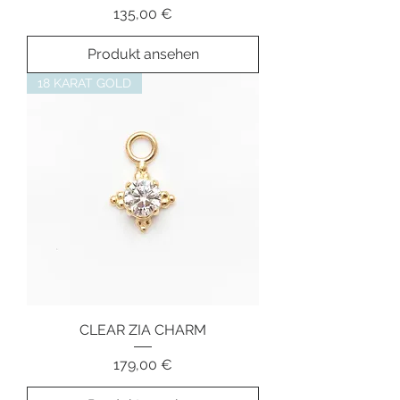
Preis
135,00 €
Produkt ansehen
18 KARAT GOLD
CLEAR ZIA CHARM
Preis
179,00 €