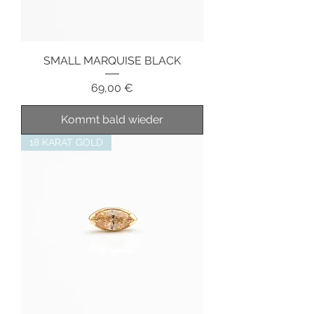
SMALL MARQUISE BLACK
Preis
69,00 €
Kommt bald wieder
18 KARAT GOLD