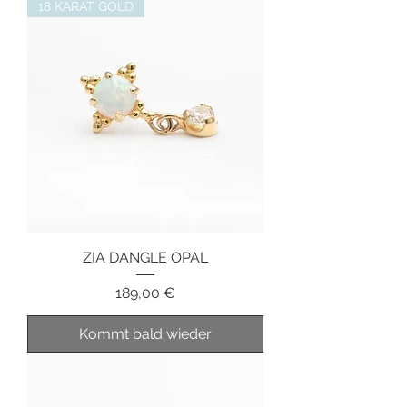
18 KARAT GOLD
ZIA DANGLE OPAL
Preis
189,00 €
Kommt bald wieder