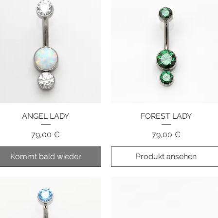
ANGEL LADY
Schnellansicht
FOREST LADY
Schnellansicht
Preis
Preis
79,00 €
79,00 €
Kommt bald wieder
Produkt ansehen