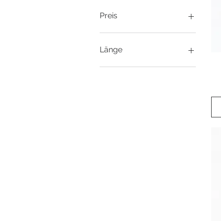
Preis
28 €
525 €
Länge
10mm
11.1mm
11mm
12mm
6.3mm
7.9mm
8.7mm
9.5mm