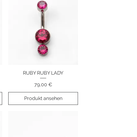
RUBY RUBY LADY
Schnellansicht
Preis
79,00 €
Produkt ansehen