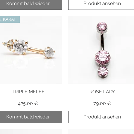
Kommt bald wieder
Produkt ansehen
4 KARAT
TRIPLE MELEE
Schnellansicht
Schnellansicht
ROSE LADY
Preis
Preis
425,00 €
79,00 €
Kommt bald wieder
Produkt ansehen