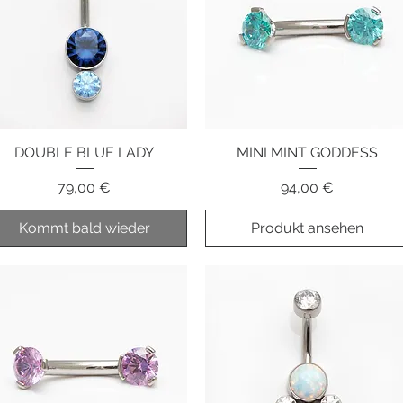
DOUBLE BLUE LADY
Schnellansicht
MINI MINT GODDESS
Schnellansicht
Preis
Preis
79,00 €
94,00 €
Kommt bald wieder
Produkt ansehen