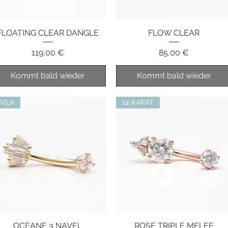
FLOATING CLEAR DANGLE
Schnellansicht
FLOW CLEAR
Schnellansicht
Preis
Preis
119,00 €
85,00 €
Kommt bald wieder
Kommt bald wieder
BVLA
14 KARAT
OCEANE 3 NAVEL
Schnellansicht
ROSE TRIPLE MELEE
Schnellansicht