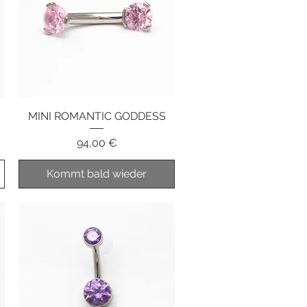
MINI ROMANTIC GODDESS
Schnellansicht
Preis
94,00 €
Kommt bald wieder