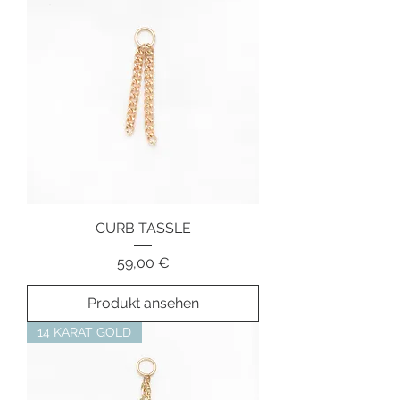
CURB TASSLE
Preis
59,00 €
Produkt ansehen
14 KARAT GOLD