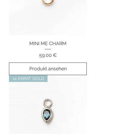
MINI ME CHARM
Preis
59,00 €
Produkt ansehen
14 KARAT GOLD