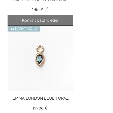
Preis
145,00 €
Kommt bald wieder
14 KARAT GOLD
EMMA LONDON BLUE TOPAZ
Preis
99,00 €