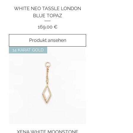
WHITE NEO TASSLE LONDON
BLUE TOPAZ
Preis
169,00 €
Produkt ansehen
14 KARAT GOLD
XENA WHITE MOONSTONE