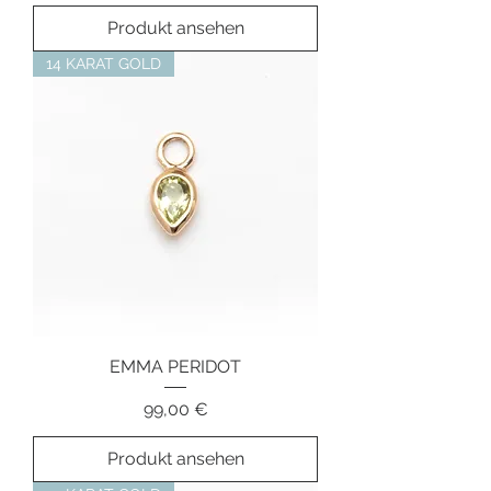
Produkt ansehen
14 KARAT GOLD
EMMA PERIDOT
Preis
99,00 €
Produkt ansehen