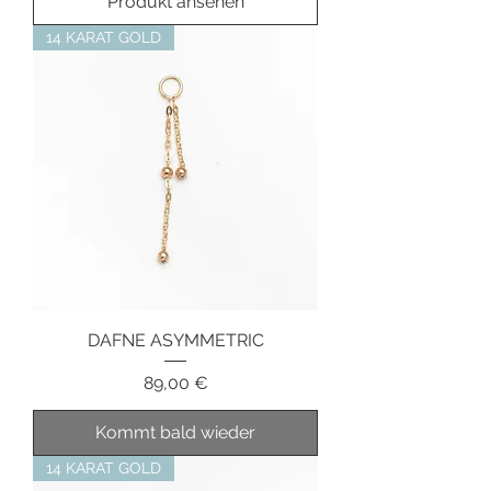
Produkt ansehen
14 KARAT GOLD
DAFNE ASYMMETRIC
Preis
89,00 €
Kommt bald wieder
14 KARAT GOLD