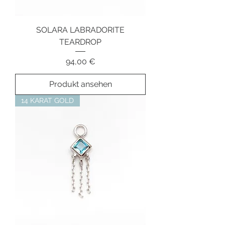
SOLARA LABRADORITE
TEARDROP
Preis
94,00 €
Produkt ansehen
14 KARAT GOLD