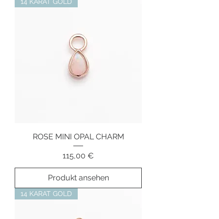
14 KARAT GOLD
ROSE MINI OPAL CHARM
Preis
115,00 €
Produkt ansehen
14 KARAT GOLD