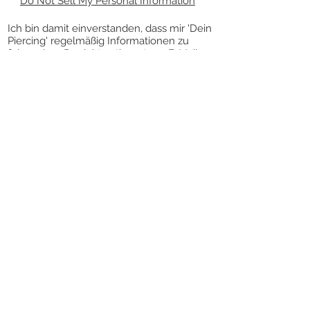
Do Not Sell My Personal Information
Ich bin damit einverstanden, dass mir 'Dein
Piercing' regelmäßig Informationen zu
folgendem Produktsortiment per E-Mail
zuschickt: Piercingschmuck. Meine
Einwilligung zur Nutzung meiner E-Mail-
Adresse für Werbezwecke kann ich
jederzeit mit Wirkung für die Zukunft
widerrufen.
Die Abmeldung vom Newsletter kann über
den Link „Newsletter abbestellen” am
Ende des Newsletters erfolgen.
VERTRAG WIDERRUFEN
KONTAKT
DEIN PIERCING
SCHMITTSTRASSE 57
55411 BINGEN