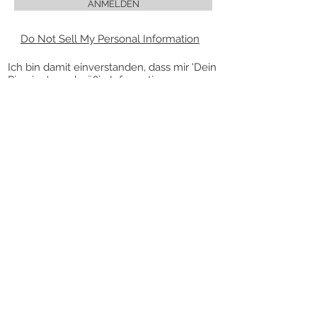
ANMELDEN
Do Not Sell My Personal Information
Ich bin damit einverstanden, dass mir 'Dein
Piercing' regelmäßig Informationen zu
folgendem Produktsortiment per E-Mail
zuschickt: Piercingschmuck. Meine
Einwilligung zur Nutzung meiner E-Mail-
Adresse für Werbezwecke kann ich
jederzeit mit Wirkung für die Zukunft
widerrufen.
Die Abmeldung vom Newsletter kann über
den Link „Newsletter abbestellen” am
Ende des Newsletters erfolgen.
VERTRAG WIDERRUFEN
KONTAKT