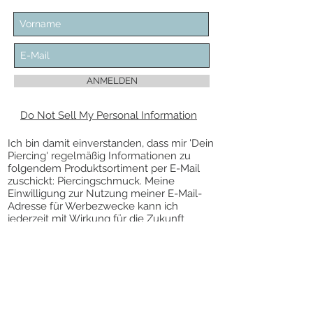
ANMELDEN
Do Not Sell My Personal Information
Ich bin damit einverstanden, dass mir 'Dein
Piercing' regelmäßig Informationen zu
folgendem Produktsortiment per E-Mail
zuschickt: Piercingschmuck. Meine
Einwilligung zur Nutzung meiner E-Mail-
Adresse für Werbezwecke kann ich
jederzeit mit Wirkung für die Zukunft
widerrufen.
Die Abmeldung vom Newsletter kann über
den Link „Newsletter abbestellen” am
Ende des Newsletters erfolgen.
VERTRAG WIDERRUFEN