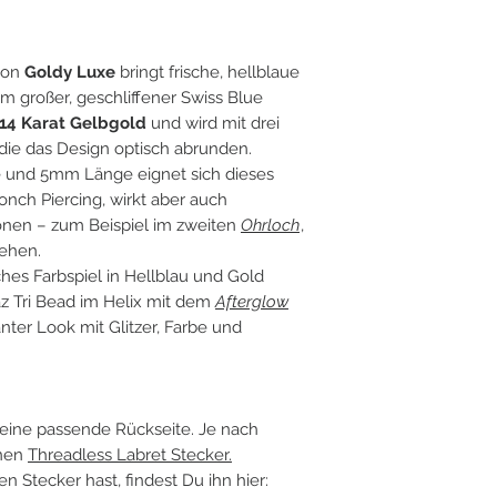
- Flat Helix Pierci
- High Lobe Pierc
- Ohrloch Piercing
von
Goldy Luxe
bringt frische, hellblaue
mm großer, geschliffener Swiss Blue
14 Karat Gelbgold
und wird mit drei
die das Design optisch abrunden.
e und 5mm Länge eignet sich dieses
nch Piercing, wirkt aber auch
onen – zum Beispiel im zweiten
Ohrloch
,
sehen.
hes Farbspiel in Hellblau und Gold
z Tri Bead im Helix mit dem
Afterglow
nter Look mit Glitzer, Farbe und
eine passende Rückseite. Je nach
inen
Threadless Labret Stecker.
Stecker hast, findest Du ihn hier: