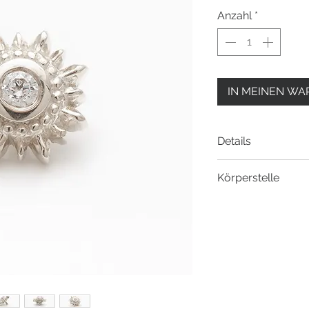
Anzahl
*
IN MEINEN W
Details
Material
: 14 Kara
Körperstelle
Gewinde
: Innen
Durchmesser:
6
- Helix Piercing
Zirkonia
: Weißer 
- Faux Rook Pierc
Passend zu:
Labr
- Flat Helix Pierci
- Conch Piercing
- Ohrloch