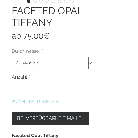
FACETED OPAL
TIFFANY
Sale-
ab
75,00€
Preis
Durchmesser
*
Anzahl
*
KOMMT BALD WIEDER
BEI VERFÜGBARKEIT MAILEN
Faceted Opal Tiffany