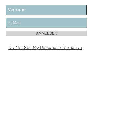
ANMELDEN
Do Not Sell My Personal Information
Ich bin damit einverstanden, dass mir 'Dein
Piercing' regelmäßig Informationen zu
folgendem Produktsortiment per E-Mail
zuschickt: Piercingschmuck. Meine
Einwilligung zur Nutzung meiner E-Mail-
Adresse für Werbezwecke kann ich
jederzeit mit Wirkung für die Zukunft
widerrufen.
Die Abmeldung vom Newsletter kann über
den Link „Newsletter abbestellen” am
Ende des Newsletters erfolgen.
VERTRAG WIDERRUFEN