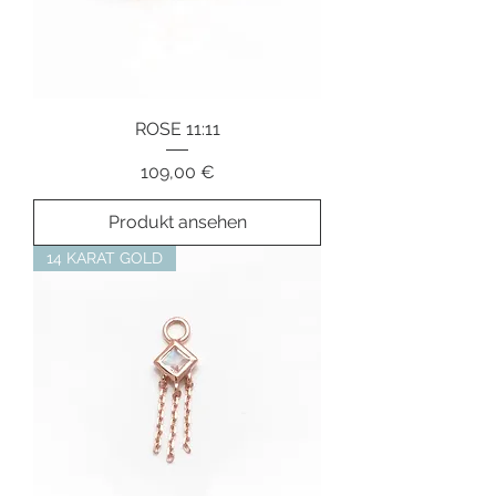
ROSE 11:11
Preis
109,00 €
Produkt ansehen
14 KARAT GOLD