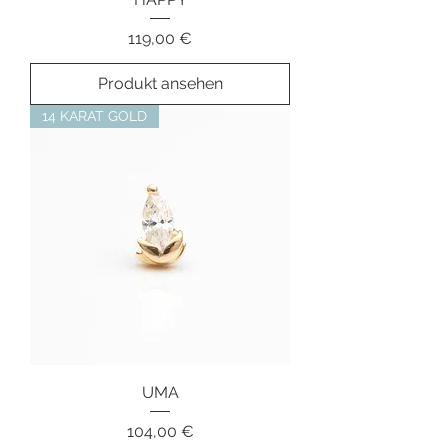
Preis
119,00 €
Produkt ansehen
14 KARAT GOLD
UMA
Preis
104,00 €