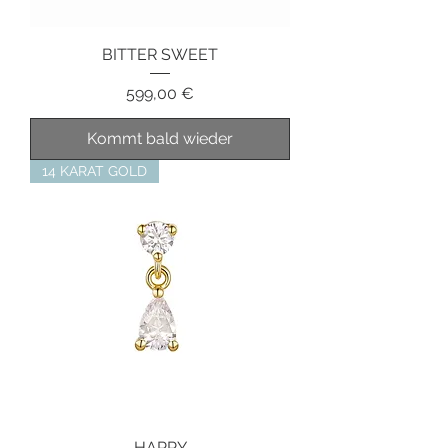
BITTER SWEET
Preis
599,00 €
Kommt bald wieder
14 KARAT GOLD
HAPPY