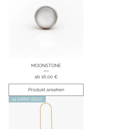
MOONSTONE
Sale-Preis
ab
16,00 €
Produkt ansehen
14 KARAT GOLD