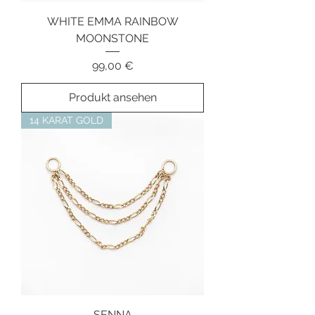
WHITE EMMA RAINBOW
MOONSTONE
Preis
99,00 €
Produkt ansehen
14 KARAT GOLD
SENNA