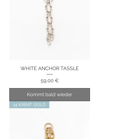
WHITE ANCHOR TASSLE
Preis
59,00 €
Kommt bald wieder
14 KARAT GOLD