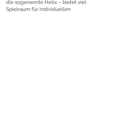
die sogenannte Helix – bietet viel
Spielraum für individuellen
Schmuck. Besonders beliebt:
minimalistische Designs, auffällige
Statement-Stücke oder
Kombinationen aus mehreren
Piercings.
Welcher Schmuck eignet sich
für Dein Helix?
Für frisch gestochene Helix
Piercings empfehlen wir
biokompatiblen Schmuck wie Titan
in Implantatqualität oder
nickelfreies Echtgold. Beide
Materialien sind ideal für die
Heilungsphase und angenehm zu
tragen. Nach dem Abheilen kannst
Du problemlos auf Ringe oder
aufwendigere Designs wechseln –