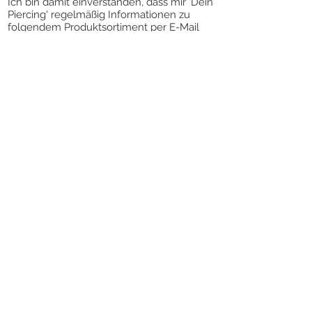
Ich bin damit einverstanden, dass mir 'Dein
Piercing' regelmäßig Informationen zu
folgendem Produktsortiment per E-Mail
zuschickt: Piercingschmuck. Meine
Einwilligung zur Nutzung meiner E-Mail-
Adresse für Werbezwecke kann ich
jederzeit mit Wirkung für die Zukunft
widerrufen.
Die Abmeldung vom Newsletter kann über
den Link „Newsletter abbestellen” am
Ende des Newsletters erfolgen.
VERTRAG WIDERRUFEN
KONTAKT
DEIN PIERCING
SCHMITTSTRASSE 57
55411 BINGEN