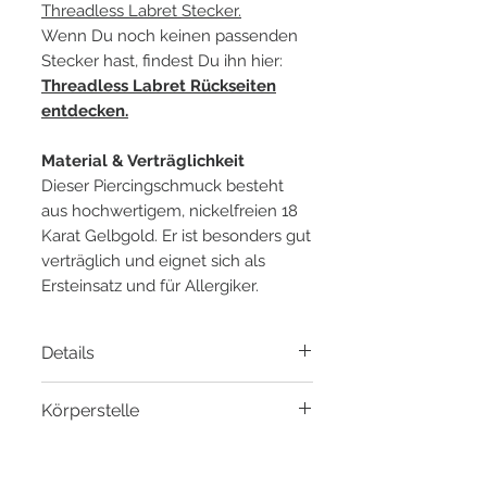
Threadless Labret Stecker.
Wenn Du noch keinen passenden
Stecker hast, findest Du ihn hier:
Threadless Labret Rückseiten
entdecken.
Material & Verträglichkeit
Dieser Piercingschmuck besteht
aus hochwertigem, nickelfreien 18
Karat Gelbgold. Er ist besonders gut
verträglich und eignet sich als
Ersteinsatz und für Allergiker.
Details
Material:
18 Karat Gelbgold
Körperstelle
Gewinde:
Threadless Pin
Durchmesser:
3 x 5.5mm
- Conch Piercing
Zirkonia:
Klarer Zirkonia in Pear
- Tragus Piercing