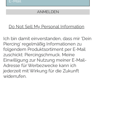
ANMELDEN
Do Not Sell My Personal Information
Ich bin damit einverstanden, dass mir 'Dein
Piercing' regelmäßig Informationen zu
folgendem Produktsortiment per E-Mail
zuschickt: Piercingschmuck. Meine
Einwilligung zur Nutzung meiner E-Mail-
Adresse für Werbezwecke kann ich
jederzeit mit Wirkung für die Zukunft
widerrufen.
Die Abmeldung vom Newsletter kann über
den Link „Newsletter abbestellen” am
Ende des Newsletters erfolgen.
VERTRAG WIDERRUFEN
KONTAKT