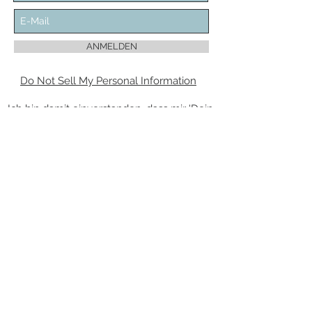
ANMELDEN
Do Not Sell My Personal Information
Ich bin damit einverstanden, dass mir 'Dein
Piercing' regelmäßig Informationen zu
folgendem Produktsortiment per E-Mail
zuschickt: Piercingschmuck. Meine
Einwilligung zur Nutzung meiner E-Mail-
Adresse für Werbezwecke kann ich
jederzeit mit Wirkung für die Zukunft
widerrufen.
Die Abmeldung vom Newsletter kann über
den Link „Newsletter abbestellen” am
Ende des Newsletters erfolgen.
VERTRAG WIDERRUFEN