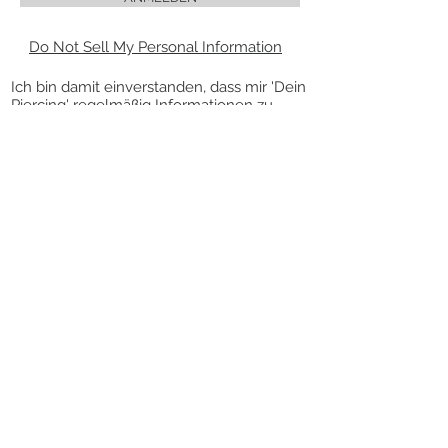
Do Not Sell My Personal Information
Ich bin damit einverstanden, dass mir 'Dein
Piercing' regelmäßig Informationen zu
folgendem Produktsortiment per E-Mail
zuschickt: Piercingschmuck. Meine
Einwilligung zur Nutzung meiner E-Mail-
Adresse für Werbezwecke kann ich
jederzeit mit Wirkung für die Zukunft
widerrufen.
Die Abmeldung vom Newsletter kann über
den Link „Newsletter abbestellen” am
Ende des Newsletters erfolgen.
VERTRAG WIDERRUFEN
KONTAKT