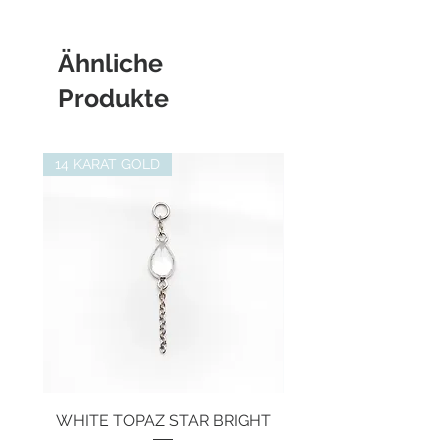
Edelstein:
Labradorit in 3 x 5mm
- Rook Piercing
- Ohrläppchen
Ähnliche
Produkte
14 KARAT GOLD
WHITE TOPAZ STAR BRIGHT