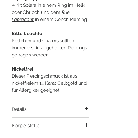
wirkt Solara in einem Ring im Helix
oder Ohrloch und dem
Rue
Labradorit
in einem Conch Piercing.
Bitte beachte:
Kettchen und Charms sollten
immer erst in abgeheilten Piercings
getragen werden
Nickelfrei
Dieser Piercingschmuck ist aus
nickelfreiem 14 Karat Gelbgold und
für Allergiker geeignet.
Details
Material:
14 Karat Gelbgold
Körperstelle
Öse:
Passend bis 1.2mm
Durchmesser:
4 x 6mm
- Helix Piercing