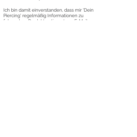
Ich bin damit einverstanden, dass mir 'Dein
Piercing' regelmäßig Informationen zu
folgendem Produktsortiment per E-Mail
zuschickt: Piercingschmuck. Meine
Einwilligung zur Nutzung meiner E-Mail-
Adresse für Werbezwecke kann ich
jederzeit mit Wirkung für die Zukunft
widerrufen.
Die Abmeldung vom Newsletter kann über
den Link „Newsletter abbestellen” am
Ende des Newsletters erfolgen.
VERTRAG WIDERRUFEN
KONTAKT
DEIN PIERCING
SCHMITTSTRASSE 57
55411 BINGEN