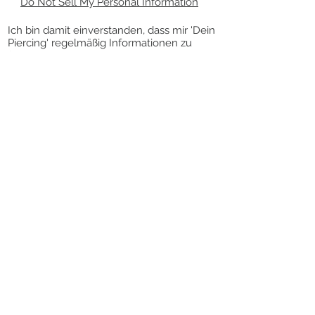
Do Not Sell My Personal Information
Ich bin damit einverstanden, dass mir 'Dein
Piercing' regelmäßig Informationen zu
folgendem Produktsortiment per E-Mail
zuschickt: Piercingschmuck. Meine
Einwilligung zur Nutzung meiner E-Mail-
Adresse für Werbezwecke kann ich
jederzeit mit Wirkung für die Zukunft
widerrufen.
Die Abmeldung vom Newsletter kann über
den Link „Newsletter abbestellen” am
Ende des Newsletters erfolgen.
VERTRAG WIDERRUFEN
KONTAKT
DEIN PIERCING
SCHMITTSTRASSE 57