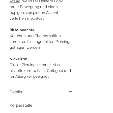
Tassle
, wenn Du Deinem Look
mehr Bewegung und einen
üppigen, verspielten Akzent
verleihen möchtest.
Bitte beachte:
Kettchen und Charms sollten
immer erst in abgeheilten Piercings
getragen werden
Nickelfrei
Dieser Piercingschmuck ist aus
nickelfreiem 14 Karat Gelbgold und
für Allergiker geeignet.
Details
Material:
14 Karat Gelbgold
Körperstelle
Öse:
Passend bis 1.2mm