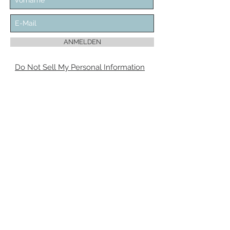
ANMELDEN
Do Not Sell My Personal Information
Ich bin damit einverstanden, dass mir 'Dein
Piercing' regelmäßig Informationen zu
folgendem Produktsortiment per E-Mail
zuschickt: Piercingschmuck. Meine
Einwilligung zur Nutzung meiner E-Mail-
Adresse für Werbezwecke kann ich
jederzeit mit Wirkung für die Zukunft
widerrufen.
Die Abmeldung vom Newsletter kann über
den Link „Newsletter abbestellen” am
Ende des Newsletters erfolgen.
VERTRAG WIDERRUFEN