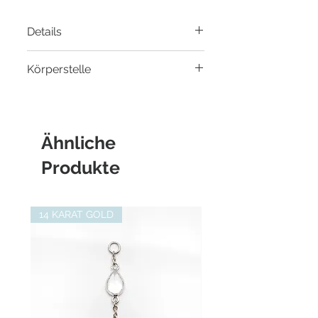
Details
Material
: 14 Karat Weißgold
Körperstelle
Durchmesser Öse
: 1.0 bis 1.2mm
- Helix Piercing
- Flat Helix Piercing
- Ohrloch
Ähnliche
Produkte
14 KARAT GOLD