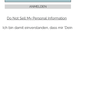
ANMELDEN
Do Not Sell My Personal Information
Ich bin damit einverstanden, dass mir 'Dein
Piercing' regelmäßig Informationen zu
folgendem Produktsortiment per E-Mail
zuschickt: Piercingschmuck. Meine
Einwilligung zur Nutzung meiner E-Mail-
Adresse für Werbezwecke kann ich
jederzeit mit Wirkung für die Zukunft
widerrufen.
Die Abmeldung vom Newsletter kann über
den Link „Newsletter abbestellen” am
Ende des Newsletters erfolgen.
VERTRAG WIDERRUFEN
KONTAKT