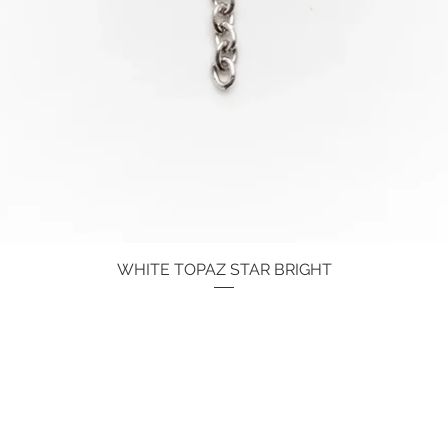
WHITE TOPAZ STAR BRIGHT
Quick View
Price
€134.00