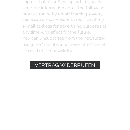
I agree that 'Your Piercing' will regularly
send me information about the following
product range by email: Piercing jewelry. I
can revoke my consent to the use of my
e-mail address for advertising purposes at
any time with effect for the future.
You can unsubscribe from the newsletter
using the “Unsubscribe newsletter” link at
the end of the newsletter.
VERTRAG WIDERRUFEN