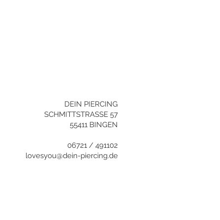
YOU NEED HELP?
+496721/491102
info@dein-
piercing.de
DEIN PIERCING
SCHMITTSTRASSE 57
55411 BINGEN
06721 / 491102
lovesyou@dein-piercing.de