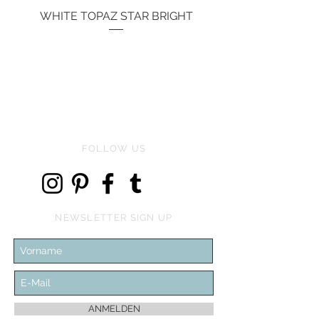
WHITE TOPAZ STAR BRIGHT
Price
€134.00
FOLLOW US
NEWSLETTER SIGN UP
ANMELDEN