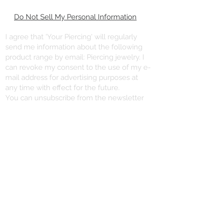
Do Not Sell My Personal Information
I agree that 'Your Piercing' will regularly
send me information about the following
product range by email: Piercing jewelry. I
can revoke my consent to the use of my e-
mail address for advertising purposes at
any time with effect for the future.
You can unsubscribe from the newsletter
using the “Unsubscribe newsletter” link at
the end of the newsletter.
VERTRAG WIDERRUFEN
YOU NEED HELP?
+496721/491102
info@dein-piercing.de