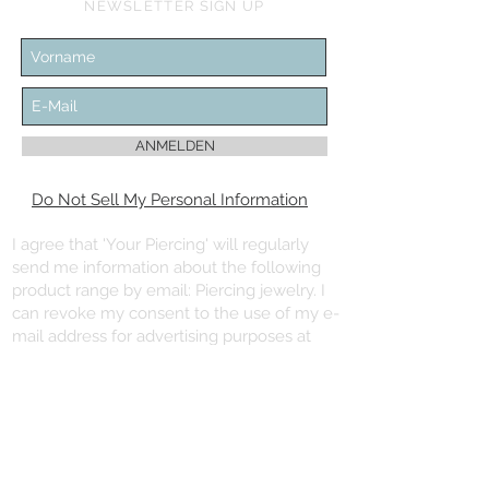
NEWSLETTER SIGN UP
ANMELDEN
Do Not Sell My Personal Information
I agree that 'Your Piercing' will regularly
send me information about the following
product range by email: Piercing jewelry. I
can revoke my consent to the use of my e-
mail address for advertising purposes at
any time with effect for the future.
You can unsubscribe from the newsletter
using the “Unsubscribe newsletter” link at
the end of the newsletter.