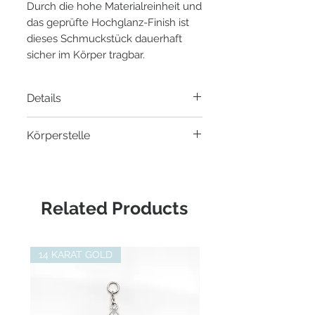
Durch die hohe Materialreinheit und
das geprüfte Hochglanz-Finish ist
dieses Schmuckstück dauerhaft
sicher im Körper tragbar.
Details
Material
: 14 Karat Gelbgold
Körperstelle
Länge
: 25mm und 31mm ohne
Öse
- Helix Piercing
Passend zu:
Schmuck bis 1.2mm
- Mid Helix Piercing
Stärke
- Conch Piercing
Related Products
- Ohrloch Piercing
14 KARAT GOLD