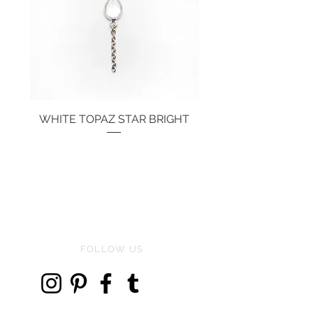
WHITE TOPAZ STAR BRIGHT
Price
€134.00
FOLLOW US