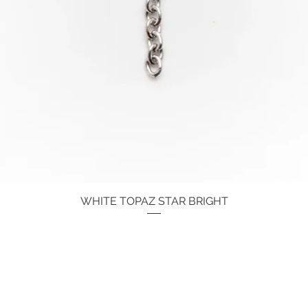
WHITE TOPAZ STAR BRIGHT
Quick View
Price
€134.00