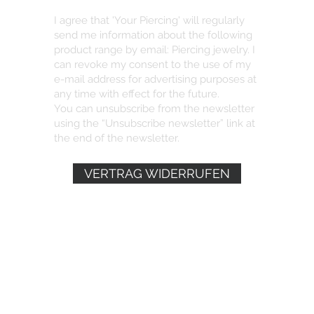
I agree that 'Your Piercing' will regularly
send me information about the following
product range by email: Piercing jewelry. I
can revoke my consent to the use of my
e-mail address for advertising purposes at
any time with effect for the future.
You can unsubscribe from the newsletter
using the “Unsubscribe newsletter” link at
the end of the newsletter.
VERTRAG WIDERRUFEN