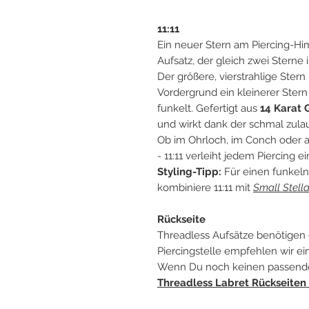
11:11
Ein neuer Stern am Piercing-Himme
Aufsatz, der gleich zwei Sterne 
Der größere, vierstrahlige Ster
Vordergrund ein kleinerer Ster
funkelt. Gefertigt aus
14 Karat 
und wirkt dank der schmal zula
Ob im Ohrloch, im Conch oder al
- 11:11 verleiht jedem Piercing
Styling-Tipp:
Für einen funkel
kombiniere 11:11 mit
Small Stell
Rückseite
Threadless Aufsätze benötigen 
Piercingstelle empfehlen wir e
Wenn Du noch keinen passenden 
Threadless Labret Rückseiten