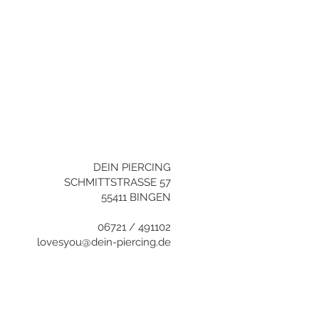
YOU NEED HELP?
+496721/491102
info@dein-
piercing.de
DEIN PIERCING
SCHMITTSTRASSE 57
55411 BINGEN
06721 / 491102
lovesyou@dein-piercing.de