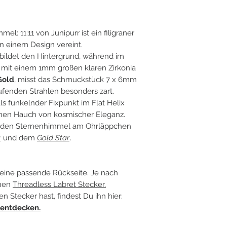
l: 11:11 von Junipurr ist ein filigraner
in einem Design vereint.
n bildet den Hintergrund, während im
n mit einem 1mm großen klaren Zirkonia
Gold
, misst das Schmuckstück 7 x 6mm
ufenden Strahlen besonders zart.
s funkelnder Fixpunkt im Flat Helix
 einen Hauch von kosmischer Eleganz.
nden Sternenhimmel am Ohrläppchen
a
und dem
Gold Star
.
eine passende Rückseite. Je nach
inen
Threadless Labret Stecker.
Stecker hast, findest Du ihn hier:
 entdecken.