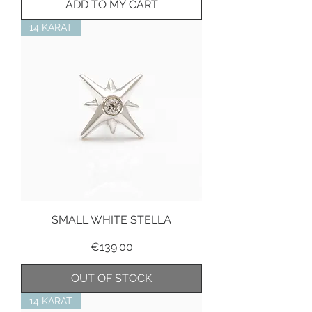
ADD TO MY CART
14 KARAT
SMALL WHITE STELLA
Price
€139.00
OUT OF STOCK
14 KARAT