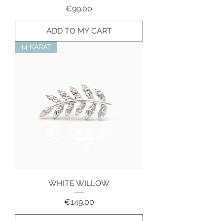
Price
€99.00
ADD TO MY CART
14 KARAT
WHITE WILLOW
Price
€149.00