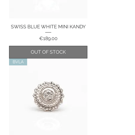
SWISS BLUE WHITE MINI KANDY
Price
€189.00
OUT OF STOCK
BVLA