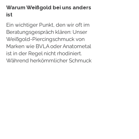
Warum Weißgold bei uns anders
ist
Ein wichtiger Punkt, den wir oft im
Beratungsgespräch klären: Unser
Weißgold-Piercingschmuck von
Marken wie BVLA oder Anatometal
ist in der Regel nicht rhodiniert.
Während herkömmlicher Schmuck
oft mit einer Rhodium-Schicht
überzogen wird, die mit der Zeit
abblättert, setzen wir auf
hochwertige Legierungen, die ihre
Farbe behalten. Das ist für uns der
Goldstandard für langlebigen
Piercingschmuck, der auch nach
Jahren im Ohr nicht an Glanz
verliert.
Piercingschmuck für höchste