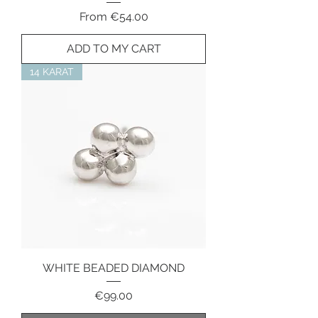
Sale Price
From
€54.00
ADD TO MY CART
14 KARAT
WHITE BEADED DIAMOND
Price
€99.00