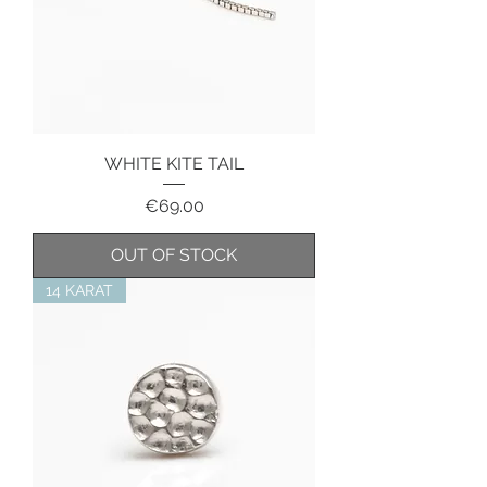
WHITE KITE TAIL
Price
€69.00
OUT OF STOCK
14 KARAT