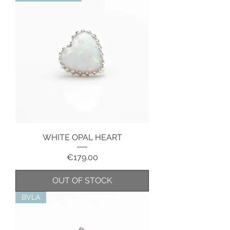
WHITE OPAL HEART
Price
€179.00
OUT OF STOCK
BVLA