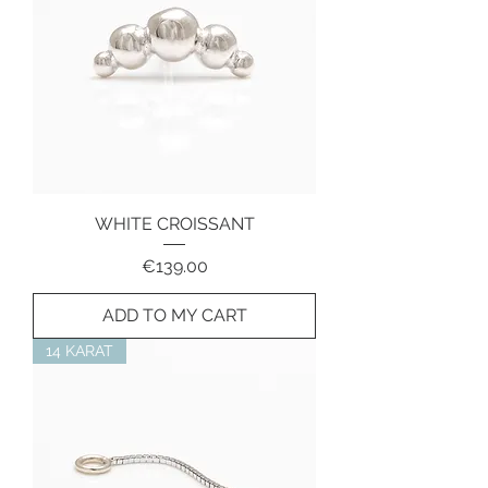
WHITE CROISSANT
Price
€139.00
ADD TO MY CART
14 KARAT