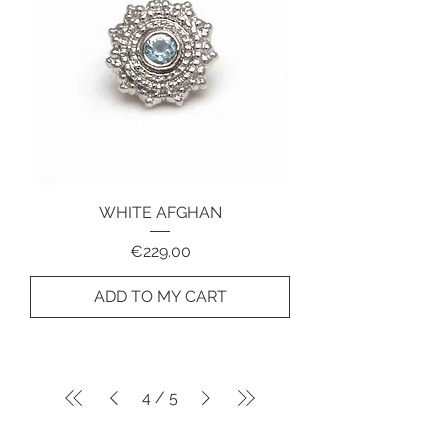
WHITE AFGHAN
Price
€229.00
ADD TO MY CART
4
/
5